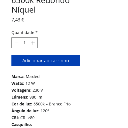
6500k Redondo
Níquel
Preço
7,43 €
Quantidade
*
Adicionar ao carrinho
Marca:
Maxled
Watts:
12 W
Voltagem:
230 V
Lúmens:
980 lm
Cor de luz:
6500k – Branco Frio
Ângulo de luz:
120º
CRI:
CRI >80
Casquilho: