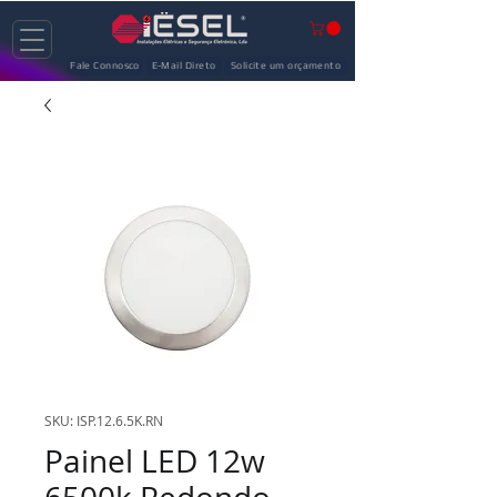
Fale Connosco
E-Mail Direto
Solicite um orçamento
SKU: ISP.12.6.5K.RN
Painel LED 12w