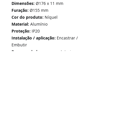
Dimensões:
Ø176 x 11 mm
Furação:
Ø155 mm
Cor do produto:
Níquel
Material:
Alumínio
Proteção:
IP20
Instalação / aplicação:
Encastrar /
Embutir
Recomendado para uso:
Interior
Garantia:
3 Anos de Garantia
Home
Links Rápidos
Informação
Instalações Elétricas e Reparações
Sobre Nós
Atualizações de sistemas
Política de Privacidade
Telecomunicações Redes
Condições Gerais
Contactos
Portfólio Serviços