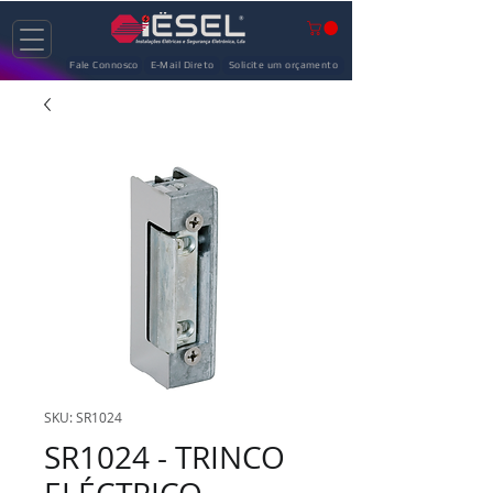
Fale Connosco
E-Mail Direto
Solicite um orçamento
SKU: SR1024
SR1024 - TRINCO