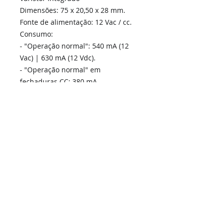
Dimensões: 75 x 20,50 x 28 mm.
Fonte de alimentação: 12 Vac / cc.
Consumo:
- "Operação normal": 540 mA (12
Vac) | 630 mA (12 Vdc).
- "Operação normal" em
fechaduras CC: 380 mA.
- "Operação invertida": 200 mA.
Home
Links Rápidos
Informação
Instalações Elétricas e Reparações
Sobre Nós
Atualizações de sistemas
Política de Privacidade
Telecomunicações Redes
Condições Gerais
Contactos
Portfólio Serviços
Blog - Blogged