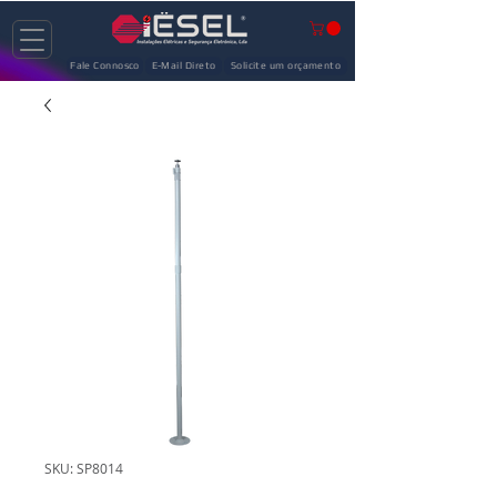
Fale Connosco
E-Mail Direto
Solicite um orçamento
SKU: SP8014