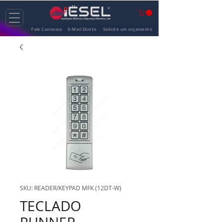
Fale Connosco
E-Mail Direto
Solicite um orçamento
SKU: READER/KEYPAD MFK (12DT-W)
TECLADO