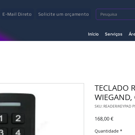
E-Mail Direto
Solicite um orçamento
Início
Serviços
Ár
TECLADO 
WIEGAND, 
SKU: READER/KEYPAD P
Preço
168,00 €
Quantidade
*