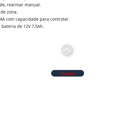
rede, rearmar manual.
 de zona.
,4A com capacidade para controlar
 bateria de 12V 7,5Ah.
Home
Telecomunicações Redes
Soluções Mobilidade Elétrica
Cl
Alarme Anti-Intrusão
Reconhecimento Matrículas
Au
Deteção de Incêndio e Co
Rega Automática | Hidráulica
Ma
iluminação de Led
Vigilância Eletrónica de Artigos
Ma