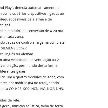
nd Play", detecta automaticamente o
 como os vários dispositivos ligados ao
 adequados níveis de alarme e de
de gás.
elé e módulos de conversão de 4-20 mA
s a cada zona.
endo capaz de controlar a gama completa
 SIEMENS CC62P.
ês, Inglês ou Alemão
m uma velocidade de ventilação ou 2
ventilação, permitindo desta forma
diferentes gases.
el de um a quatro módulos de zona, com
ores por módulo (64 no total), sendo
s para CO, H2S, SO2, HCN, NO, NO2, NH3,
ídas de relé.
 geral, inibição acústica, falha de terra,