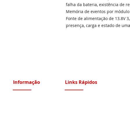
falha da bateria, existência de 
Memória de eventos por módulo
Fonte de alimentação de 13.8V 3
presença, carga e estado de uma
Informação
Links Rápidos
Sobre Nós
Instalações Elétricas e Reparações
Recrutamento
Videoporteiros e Intercomunicadores
Portfólio Serviços
Vídeo Vigilância IP e Analógico CCTV
Blog - Blogged
Controlo de Acessos e Assiduidade