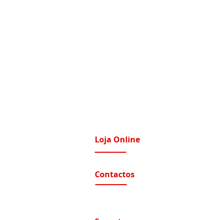
Loja Online
imatização / Ventilação
A Nossa Loja On-Line
Contactos
tomação e Domótica
nutenção Condominios
Contactos e Horário
A nossa localização
nutenção Instalações Eletricas