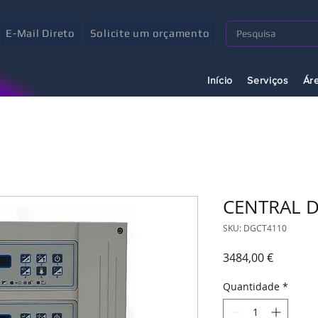
E-Mail Direto
Solicite um orçamento
Início
Serviços
Ár
CENTRAL 
SKU: DGCT4110
Preço
3484,00 €
Quantidade
*