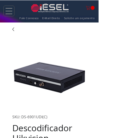
Fale Connosco
E-Mail Direto
Solicite um orçamento
SKU: DS-6901UDI(C)
Descodificador