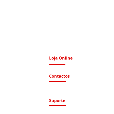
Loja Online
imatização / Ventilação
A Nossa Loja On-Line
Contactos
tomação e Domótica
nutenção Condominios
Contactos e Horário
A nossa localização
nutenção Instalações Eletricas
luções de Segurança Eletrónica
Suporte
ntratos de Manutenção
Suporte / Assistência Técnica