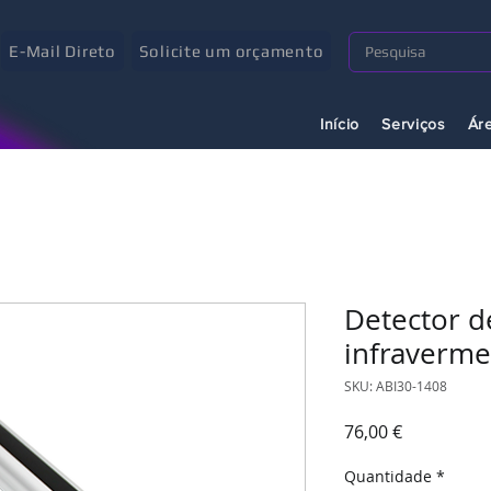
E-Mail Direto
Solicite um orçamento
Início
Serviços
Ár
Detector d
infraverme
SKU: ABI30-1408
Preço
76,00 €
Quantidade
*