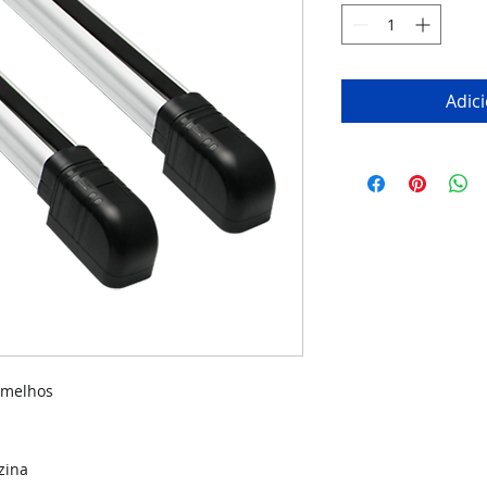
Adic
ermelhos
zina