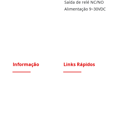
Saída de relé NC/NO
Alimentação 9~30VDC
Informação
Links Rápidos
Sobre Nós
Instalações Elétricas e Reparações
Recrutamento
Videoporteiros e Intercomunicadores
Portfólio Serviços
Vídeo Vigilância IP e Analógico CCTV
Blog - Blogged
Controlo de Acessos e Assiduidade
Condições Gerais
Sistemas Segurança Perimetral
Política de Privacidade
Automatismos Portões e Portas