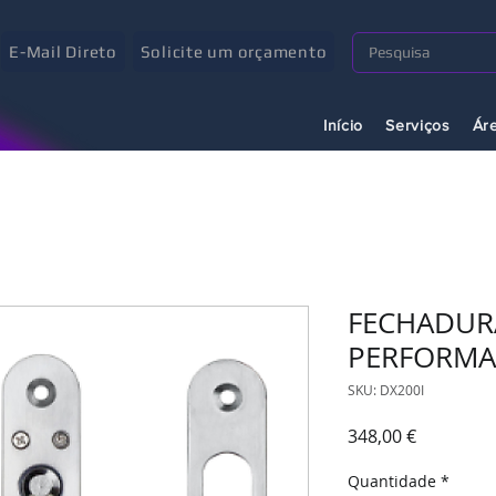
E-Mail Direto
Solicite um orçamento
Início
Serviços
Ár
FECHADUR
PERFORMA
SKU: DX200I
Preço
348,00 €
Quantidade
*