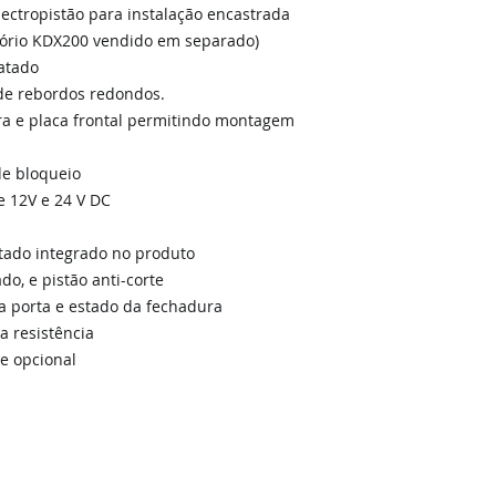
ectropistão para instalação encastrada
sório KDX200 vendido em separado)
atado
de rebordos redondos.
a e placa frontal permitindo montagem
de bloqueio
e 12V e 24 V DC
tado integrado no produto
do, e pistão anti-corte
da porta e estado da fechadura
 resistência
e opcional