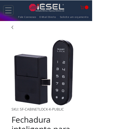
Fale Connosco
E-Mail Direto
Solicite um orçamento
SKU: SF-CABINETLOCK-K-PUBLIC
Fechadura