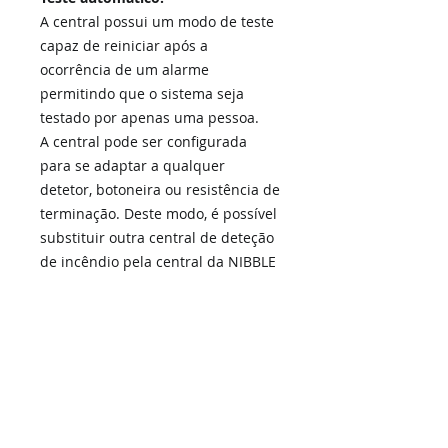
A central possui um modo de teste
capaz de reiniciar após a
ocorrência de um alarme
permitindo que o sistema seja
testado por apenas uma pessoa.
A central pode ser configurada
para se adaptar a qualquer
detetor, botoneira ou resistência de
terminação. Deste modo, é possível
substituir outra central de deteção
de incêndio pela central da NIBBLE
sem a necessidade de alterar o
circuito existente.
Maintenance warning:
De modo a garantir a segurança
das suas instalações, a central
notifica sempre que é necessário
efetuar a verificação do sistema. O