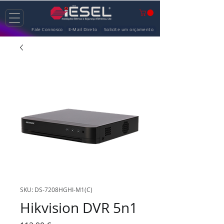
Fale Connosco
E-Mail Direto
Solicite um orçamento
SKU: DS-7208HGHI-M1(C)
Hikvision DVR 5n1