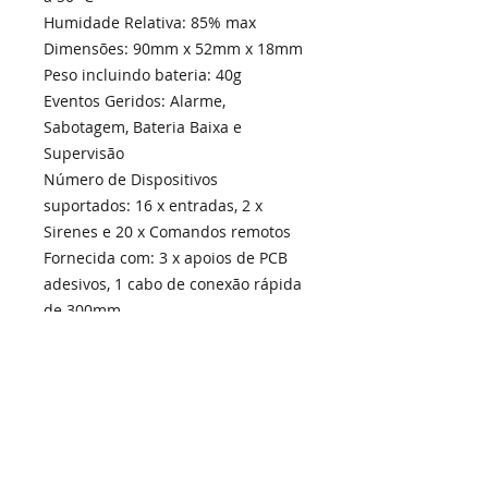
Humidade Relativa: 85% max
Dimensões: 90mm x 52mm x 18mm
Peso incluindo bateria: 40g
Eventos Geridos: Alarme,
Sabotagem, Bateria Baixa e
Supervisão
Número de Dispositivos
suportados: 16 x entradas, 2 x
Sirenes e 20 x Comandos remotos
Fornecida com: 3 x apoios de PCB
adesivos, 1 cabo de conexão rápida
de 300mm
Compatível com:
AAP EC, EC-I
, ESL,
ESL-2, ESX, Elite-S, Elite-S Lite,
Crow
Runner