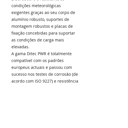
condições meteorológicas
exigentes graças ao seu corpo de
alumínio robusto, suportes de
montagem robustos e placas de
fixação concebidas para suportar
as condições de carga mais
elevadas.
A gama Ditec PWR é totalmente
compatível com os padrões
europeus actuais e passou com
sucesso nos testes de corrosão (de
acordo com ISO 9227) e resistência
a efeitos de raios UV (de acordo
com ISO 489-2).
Características
Voltagem
24V