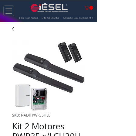
Fale Connosco
E-Mail Direto
Solicite um orçamento
SKU: NADITPWR35HLE
Kit 2 Motores