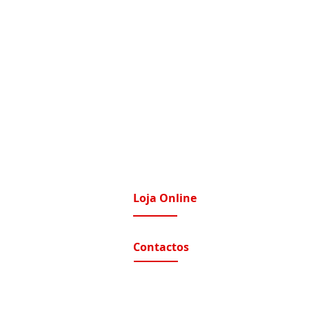
Loja Online
imatização / Ventilação
A Nossa Loja On-Line
Contactos
tomação e Domótica
nutenção Condominios
Contactos e Horário
A nossa localização
nutenção Instalações Eletricas