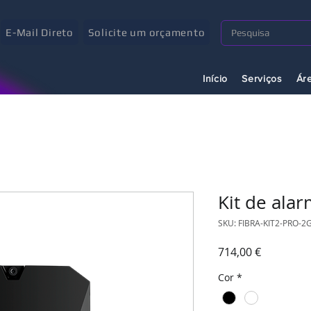
E-Mail Direto
Solicite um orçamento
Início
Serviços
Ár
Kit de alar
SKU: FIBRA-KIT2-PRO-2
Preço
714,00 €
Cor
*