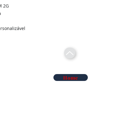
M 2G
a
ersonalizável
Home
Telecomunicações Redes
Soluções Mobilidade Elétrica
Cl
Alarme Anti-Intrusão
Reconhecimento Matrículas
Au
Deteção de Incêndio e Co
Rega Automática | Hidráulica
Ma
iluminação de Led
Vigilância Eletrónica de Artigos
Ma