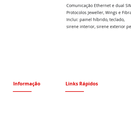
Comunicação Ethernet e dual SI
Protocolos Jeweller, Wings e Fibr
Inclui: painel híbrido, teclado,
sirene interior, sirene exterior p
Informação
Links Rápidos
Sobre Nós
Instalações Elétricas e Reparações
Recrutamento
Videoporteiros e Intercomunicadores
Portfólio Serviços
Vídeo Vigilância IP e Analógico CCTV
Blog - Blogged
Controlo de Acessos e Assiduidade