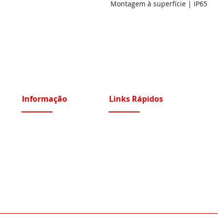
Montagem à superfície | IP65
Informação
Links Rápidos
Sobre Nós
Instalações Elétricas e Reparações
Recrutamento
Videoporteiros e Intercomunicadores
Portfólio Serviços
Vídeo Vigilância IP e Analógico CCTV
Blog - Blogged
Controlo de Acessos e Assiduidade
Condições Gerais
Sistemas Segurança Perimetral
Política de Privacidade
Automatismos Portões e Portas