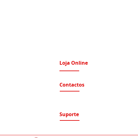
Loja Online
imatização / Ventilação
A Nossa Loja On-Line
Contactos
tomação e Domótica
nutenção Condominios
Contactos e Horário
A nossa localização
nutenção Instalações Eletricas
ualizações de sistemas
Suporte
ntratos de Manutenção
Suporte / Assistência Técnica