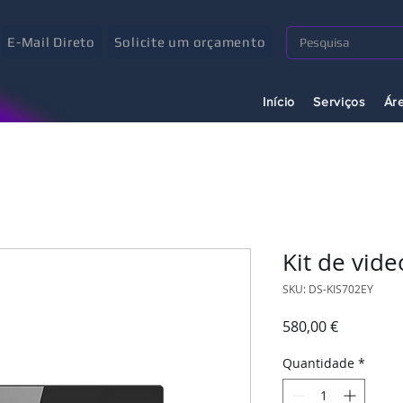
E-Mail Direto
Solicite um orçamento
Início
Serviços
Ár
Kit de vid
SKU: DS-KIS702EY
Preço
580,00 €
Quantidade
*