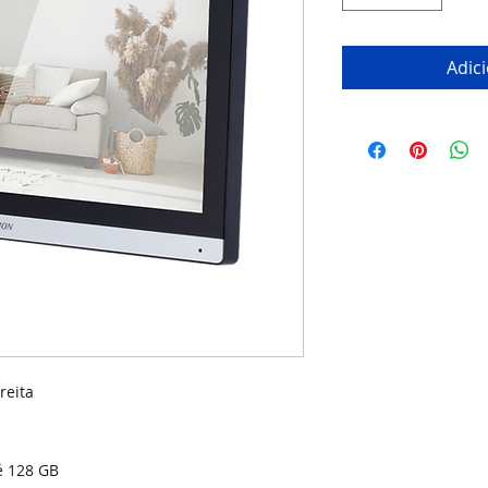
Adic
reita
é 128 GB