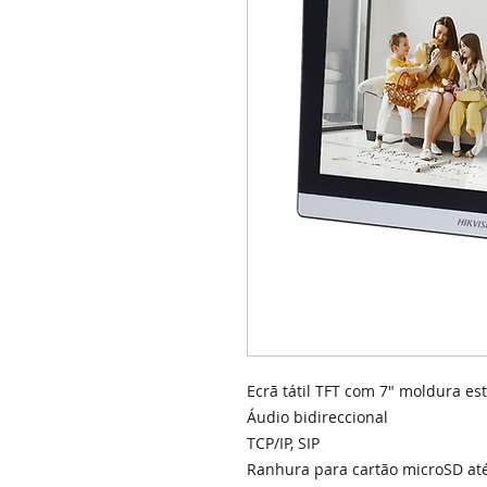
Ecrã tátil TFT com 7" moldura est
Áudio bidireccional
TCP/IP, SIP
Ranhura para cartão microSD at