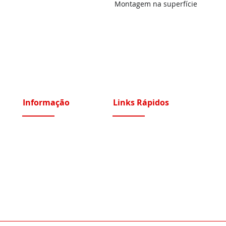
Montagem na superfície
Informação
Links Rápidos
Sobre Nós
Instalações Elétricas e Reparações
Recrutamento
Videoporteiros e Intercomunicadores
Portfólio Serviços
Vídeo Vigilância IP e Analógico CCTV
Blog - Blogged
Controlo de Acessos e Assiduidade
Condições Gerais
Sistemas Segurança Perimetral
Política de Privacidade
Automatismos Portões e Portas