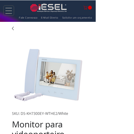
Fale Connosco
E-Mail Direto
Solicite um orçamento
SKU: DS-KH7300EY-WTHE2/White
Monitor para