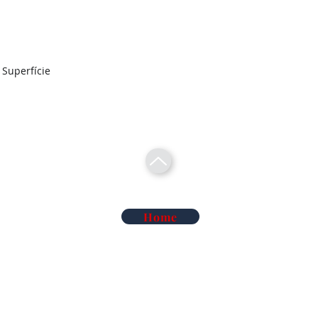
/ Superfície
Home
Telecomunicações Redes
Soluções Mobilidade Elétrica
Cl
Alarme Anti-Intrusão
Reconhecimento Matrículas
Au
Deteção de Incêndio e Co
Rega Automática | Hidráulica
Ma