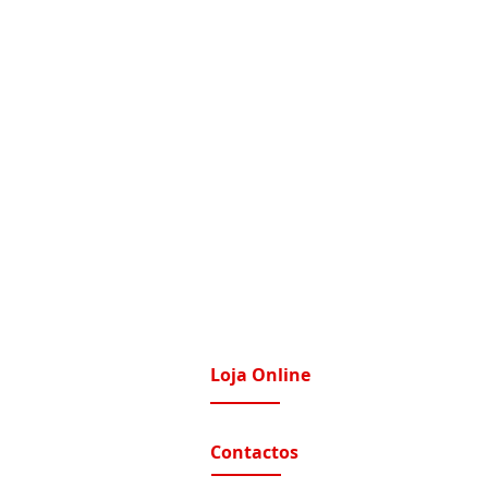
Loja Online
imatização / Ventilação
A Nossa Loja On-Line
Contactos
tomação e Domótica
nutenção Condominios
Contactos e Horário