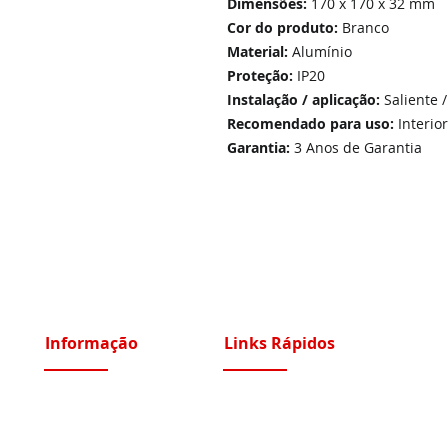
Dimensões:
170 x 170 x 32 mm
Cor do produto:
Branco
Material:
Alumínio
Proteção:
IP20
Instalação / aplicação:
Saliente 
Recomendado para uso:
Interior
Garantia:
3 Anos de Garantia
Informação
Links Rápidos
Sobre Nós
Instalações Elétricas e Reparações
Recrutamento
Videoporteiros e Intercomunicadores
Portfólio Serviços
Vídeo Vigilância IP e Analógico CCTV