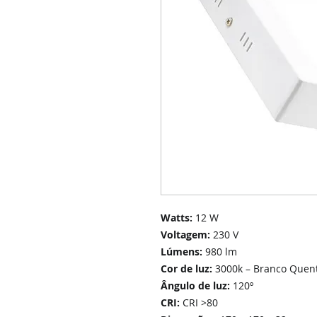
Watts:
12 W
Voltagem:
230 V
Lúmens:
980 lm
Cor de luz:
3000k – Branco Quen
Ângulo de luz:
120º
CRI:
CRI >80