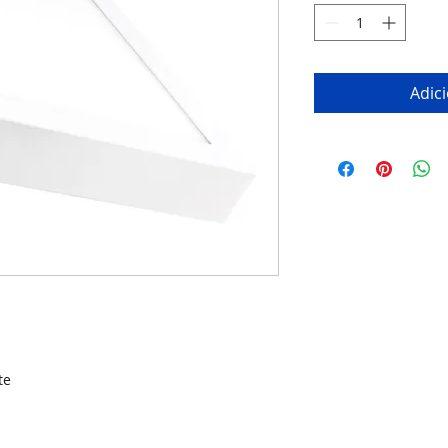
Adic
te