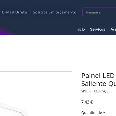
E-Mail Direto
Solicite um orçamento
Início
Serviços
Ár
Painel LED
Saliente Q
SKU: ISP.12.3K.SQB
Preço
7,43 €
Quantidade
*