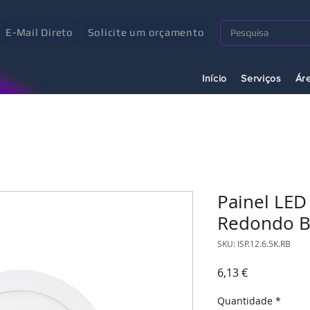
E-Mail Direto
Solicite um orçamento
Início
Serviços
Ár
Painel LED
Redondo B
SKU: ISP.12.6.5K.RB
Preço
6,13 €
Quantidade
*