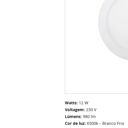
Watts:
12 W
Voltagem:
230 V
Lúmens:
980 lm
Cor de luz:
6500k – Branco Frio