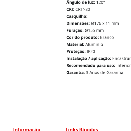
Ângulo de luz:
120º
CRI:
CRI >80
Casquilho:
Dimensões:
Ø176 x 11 mm
Furação:
Ø155 mm
Cor do produto:
Branco
Material:
Alumínio
Proteção:
IP20
Instalação / aplicação:
Encastrar
Recomendado para uso:
Interior
Garantia:
3 Anos de Garantia
Informação
Links Rápidos