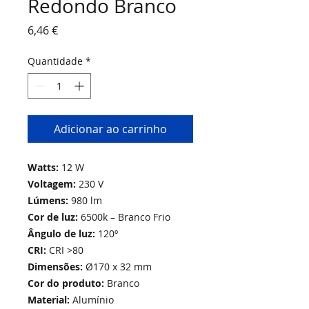
Redondo Branco
Preço
6,46 €
Quantidade
*
Adicionar ao carrinho
Watts:
12 W
Voltagem:
230 V
Lúmens:
980 lm
Cor de luz:
6500k – Branco Frio
Ângulo de luz:
120º
CRI:
CRI >80
Dimensões:
Ø170 x 32 mm
Cor do produto:
Branco
Material:
Alumínio