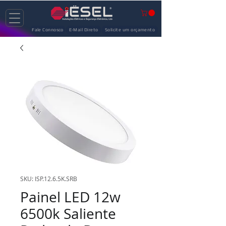
Fale Connosco
E-Mail Direto
Solicite um orçamento
SKU: ISP.12.6.5K.SRB
Painel LED 12w
6500k Saliente