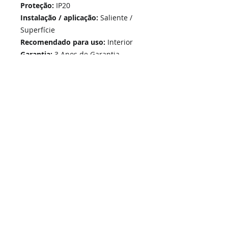
Proteção:
IP20
Instalação / aplicação:
Saliente /
Superfície
Recomendado para uso:
Interior
Garantia:
3 Anos de Garantia
Home
Links Rápidos
Informação
Instalações Elétricas e Reparações
Sobre Nós
Atualizações de sistemas
Política de Privacidade
Telecomunicações Redes
Condições Gerais
Contactos
Portfólio Serviços
Blog - Blogged
Contactos e Horário
Suporte
Loja Online
Suporte / Assistência Técnica
A Nossa Loja On-Line
SIGA-NOS -