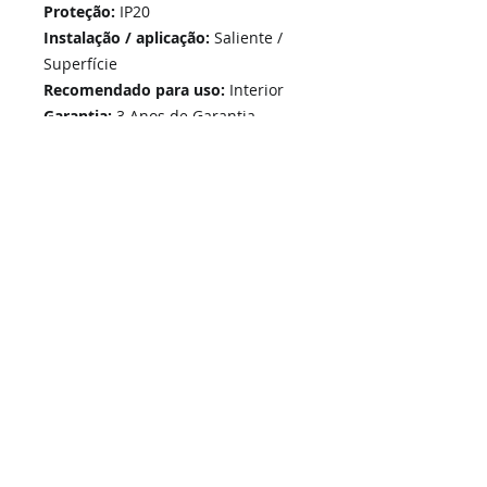
Proteção:
IP20
Instalação / aplicação:
Saliente /
Superfície
Recomendado para uso:
Interior
Garantia:
3 Anos de Garantia
Home
Links Rápidos
Informação
Instalações Elétricas e Reparações
Sobre Nós
Soluções de Segurança Eletrónica
Política de Privacidade
Telecomunicações Redes
Condições Gerais
Contactos
Portfólio Serviços
Blog - Blogged
Contactos e Horário
Suporte
Loja Online
Suporte / Assistência Técnica
A Nossa Loja On-Line
SIGA-NOS -