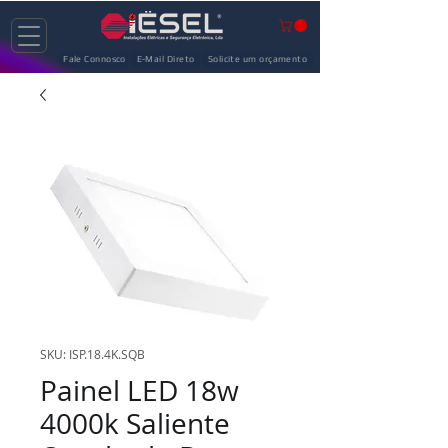
Fale Connosco
E-Mail Direto
Solicite um orçamento
SKU: ISP.18.4K.SQB
Painel LED 18w
4000k Saliente