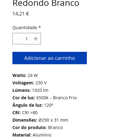
Redondo Branco
Preço
14,21 €
Quantidade
*
Adicionar ao carrinho
Watts:
24 W
Voltagem:
230 V
Lúmens:
1920 lm
Cor de luz:
6500k – Branco Frio
Ângulo de luz:
120º
CRI:
CRI >80
Dimensões:
Ø290 x 31 mm
Cor do produto:
Branco
Material:
Alumínio