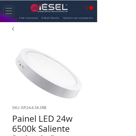
Fale Connosco
E-Mail Direto
Solicite um orçamento
SKU: ISP.24.6.5K.SRB
Painel LED 24w
6500k Saliente