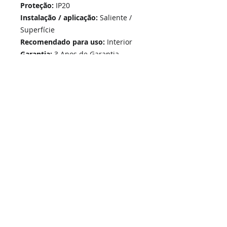
Proteção:
IP20
Instalação / aplicação:
Saliente /
Superfície
Recomendado para uso:
Interior
Garantia:
3 Anos de Garantia
Home
Links Rápidos
Informação
Instalações Elétricas e Reparações
Sobre Nós
Atualizações de sistemas
Política de Privacidade
Telecomunicações Redes
Condições Gerais
Contactos
Portfólio Serviços
Blog - Blogged
Contactos e Horário
Suporte
Loja Online
Suporte / Assistência Técnica
A Nossa Loja On-Line
SIGA-NOS -