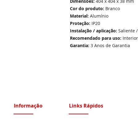
Dimensões:
404 x 404 x 38 mm
Cor do produto:
Branco
Material:
Alumínio
Proteção:
IP20
Instalação / aplicação:
Saliente 
Recomendado para uso:
Interior
Garantia:
3 Anos de Garantia
Informação
Links Rápidos
Sobre Nós
Instalações Elétricas e Reparações
Recrutamento
Videoporteiros e Intercomunicadores
Portfólio Serviços
Vídeo Vigilância IP e Analógico CCTV