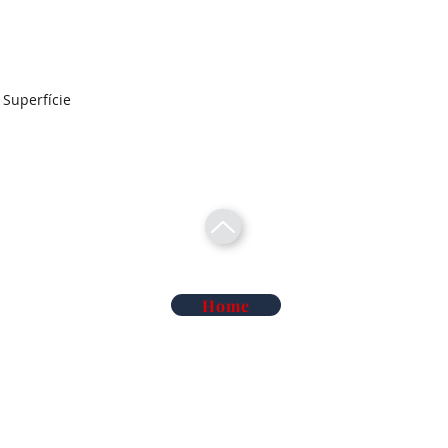
/ Superfície
Home
Telecomunicações Redes
Soluções Mobilidade Elétrica
Cl
Alarme Anti-Intrusão
Reconhecimento Matrículas
Au
Deteção de Incêndio e Co
Rega Automática | Hidráulica
Ma