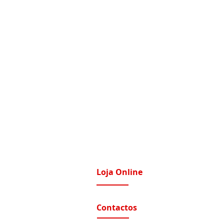
Loja Online
imatização / Ventilação
A Nossa Loja On-Line
Contactos
tomação e Domótica
nutenção Condominios
Contactos e Horário