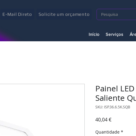
E-Mail Direto
Solicite um orçamento
Início
Serviços
Ár
Painel LED
Saliente Q
SKU: ISP.36.6.5K.SQB
Preço
40,04 €
Quantidade
*