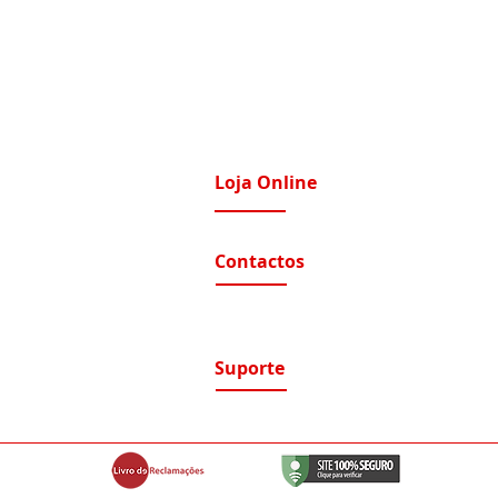
Loja Online
imatização / Ventilação
A Nossa Loja On-Line
Contactos
tomação e Domótica
nutenção Condominios
Contactos e Horário
A nossa localização
nutenção Instalações Eletricas
ualizações de sistemas
Suporte
ntratos de Manutenção
Suporte / Assistência Técnica