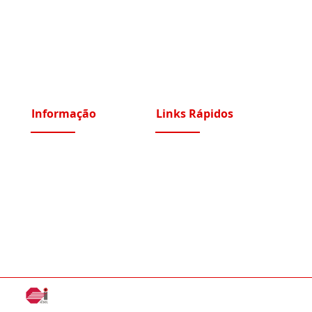
Informação
Links Rápidos
Sobre Nós
Instalações Elétricas e Reparações
Recrutamento
Videoporteiros e Intercomunicadores
Portfólio Serviços
Vídeo Vigilância IP e Analógico CCTV
Blog - Blogged
Controlo de Acessos e Assiduidade
Condições Gerais
Sistemas Segurança Perimetral
Política de Privacidade
Automatismos Portões e Portas
i
ESEL - Instalações Elétricas e Segurança Eletrónica, Unip. Lda | © 2026 Tod