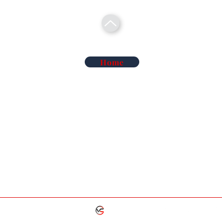
Home
Telecomunicações Redes
Soluções Mobilidade Elétrica
Cl
Alarme Anti-Intrusão
Reconhecimento Matrículas
Au
Deteção de Incêndio e Co
Rega Automática | Hidráulica
Ma
iluminação de Led
Vigilância Eletrónica de Artigos
Ma
iluminação Industrial
Sistemas TDT e Satélite
At
Áudio e Video Pro
Serviços de Termografia
Co
Grupo
SIGA-NOS -
os os direitos reservados.