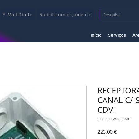
E-Mail Direto
Solicite um orçamento
Início
Serviços
Ár
RECEPTORA
CANAL C/ 
CDVI
SKU: SELW2630MF
Preço
223,00 €