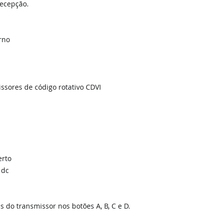
recepção.
rno
ssores de código rotativo CDVI
erto
 dc
is do transmissor nos botões A, B, C e D.