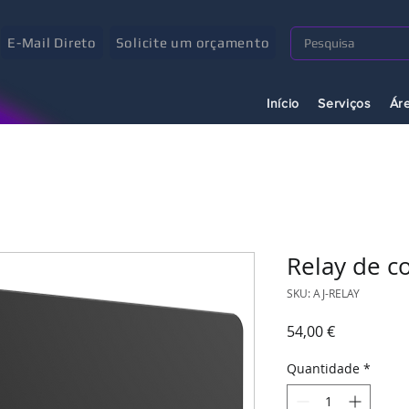
E-Mail Direto
Solicite um orçamento
Início
Serviços
Ár
Relay de c
SKU: AJ-RELAY
Preço
54,00 €
Quantidade
*