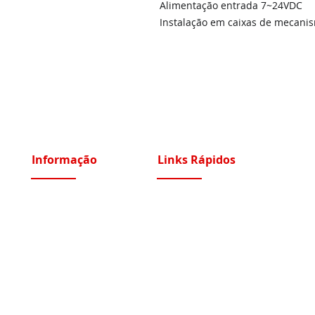
Alimentação entrada 7~24VDC
Instalação em caixas de mecani
Informação
Links Rápidos
Sobre Nós
Instalações Elétricas e Reparações
Recrutamento
Videoporteiros e Intercomunicadores
Portfólio Serviços
Vídeo Vigilância IP e Analógico CCTV
Blog - Blogged
Controlo de Acessos e Assiduidade
Condições Gerais
Sistemas Segurança Perimetral
Política de Privacidade
Automatismos Portões e Portas