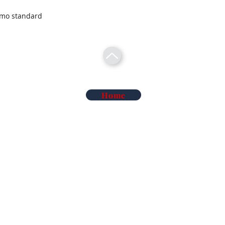
smo standard
Home
Telecomunicações Redes
Soluções Mobilidade Elétrica
Cl
Alarme Anti-Intrusão
Reconhecimento Matrículas
Au
Deteção de Incêndio e Co
Rega Automática | Hidráulica
Ma
iluminação de Led
Vigilância Eletrónica de Artigos
Ma
iluminação Industrial
Sistemas TDT e Satélite
So
Áudio e Video Pro
Serviços de Termografia
Co