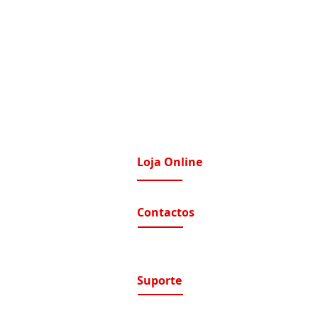
Loja Online
imatização / Ventilação
A Nossa Loja On-Line
Contactos
tomação e Domótica
nutenção Condominios
Contactos e Horário
A nossa localização
nutenção Instalações Eletricas
luções de Segurança Eletrónica
Suporte
ntratos de Manutenção
Suporte / Assistência Técnica