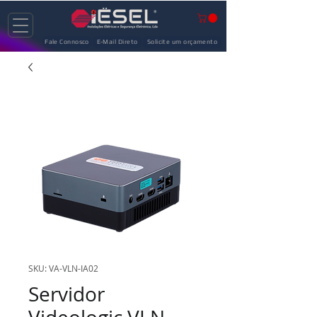
Fale Connosco
E-Mail Direto
Solicite um orçamento
SKU: VA-VLN-IA02
Servidor