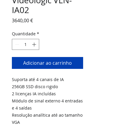
Videologic VLN-
IA02
Preço
3640,00 €
Quantidade
*
Adicionar ao carrinho
Suporta até 4 canais de IA
256GB SSD disco rigido
2 licenças IA incluídas
Módulo de sinal externo 4 entradas
e 4 saídas
Resolução analítica até ao tamanho
VGA