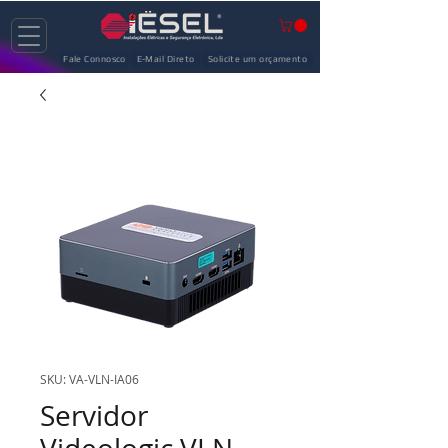
Fale Connosco
E-Mail Direto
Solicite um orçamento
SKU: VA-VLN-IA06
Servidor