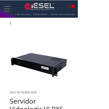
Fale Connosco
E-Mail Direto
Solicite um orçamento
SKU: VA-VLRX5-IA06
Servidor