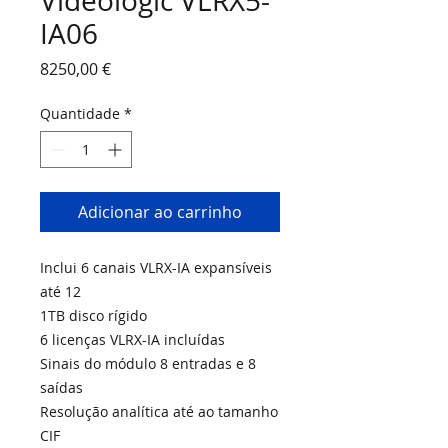
Videologic VLRX5-
IA06
Preço
8250,00 €
Quantidade
*
Adicionar ao carrinho
Inclui 6 canais VLRX-IA expansíveis
até 12
1TB disco rígido
6 licenças VLRX-IA incluídas
Sinais do módulo 8 entradas e 8
saídas
Resolução analítica até ao tamanho
CIF