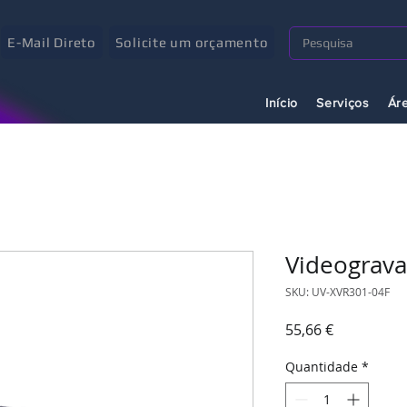
E-Mail Direto
Solicite um orçamento
Início
Serviços
Ár
Videograv
SKU: UV-XVR301-04F
Preço
55,66 €
Quantidade
*