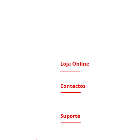
Loja Online
imatização / Ventilação
A Nossa Loja On-Line
Contactos
tomação e Domótica
nutenção Condominios
Contactos e Horário
A nossa localização
nutenção Instalações Eletricas
luções de Segurança Eletrónica
Suporte
ntratos de Manutenção
Suporte / Assistência Técnica