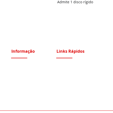
Admite 1 disco rígido
Informação
Links Rápidos
Sobre Nós
Instalações Elétricas e Reparações
Recrutamento
Videoporteiros e Intercomunicadores
Portfólio Serviços
Vídeo Vigilância IP e Analógico CCTV
Blog - Blogged
Controlo de Acessos e Assiduidade
Condições Gerais
Sistemas Segurança Perimetral
Política de Privacidade
Automatismos Portões e Portas