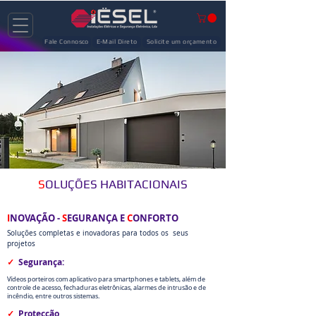
Fale Connosco
E-Mail Direto
Solicite um orçamento
S
OLUÇÕES HABITACIONAIS
I
NOVAÇÃO -
S
EGURANÇA E
C
ONFORTO
Soluções completas e inovadoras para todos os seus
projetos
Segurança:
✓
Vídeos porteiros com aplicativo para smartphones e tablets, além de
controle de acesso, fechaduras eletrônicas, alarmes de intrusão e de
incêndio, entre outros sistemas.
Protecção
✓