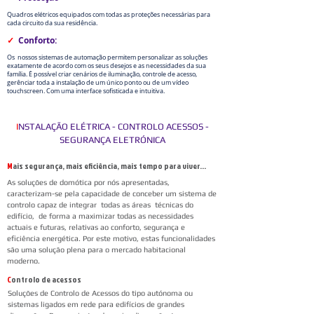
Quadros elétricos equipados com todas as proteções necessárias para
cada circuito da sua residência.
Conforto:
✓
Os nossos sistemas de automação permitem personalizar as soluções
exatamente de acordo com os seus desejos e as necessidades da sua
família. É possível criar cenários de iluminação, controle de acesso,
gerênciar toda a instalação de um único ponto ou de um vídeo
touchscreen. Com uma interface sofisticada e intuitiva.
I
NSTALAÇÃO ELÉTRICA - CONTROLO ACESSOS -
SEGURANÇA ELETRÓNICA
M
ais segurança, mais eficiência, mais tempo para viver...
As soluções de domótica por nós apresentadas,
caracterizam-se pela capacidade de conceber um sistema de
controlo capaz de integrar todas as áreas técnicas do
edifício, de forma a maximizar todas as necessidades
actuais e futuras, relativas ao conforto, segurança e
eficiência energética. Por este motivo, estas funcionalidades
são uma solução plena para o mercado habitacional
moderno.
C
ontrolo de acessos
Soluções de Controlo de Acessos do tipo autónoma ou
sistemas ligados em rede para edifícios de grandes