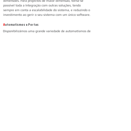
dimensões. Para projectos de maior dimensão, torna-se
possível toda a Integração com outras soluções, tendo
sempre em conta a escalabilidade do sistema, e reduzindo o
investimento ao gerir o seu sistema com um único software.
A
utomatismos e Portas
Disponibilizámos uma grande variedade de automatismos de
grande qualidade que permitem o controlo de acessos de
forma rápida, segura e confortável.
Home
Links Rápidos
Informação
Instalações Elétricas e Reparações
Sobre Nós
Atualizações de sistemas
Política de Privacidade
Telecomunicações Redes
Condições Gerais
Contactos
Portfólio Serviços
Blog - Blogged
Contactos e Horário
Suporte
Loja Online
Suporte / Assistência Técnica
A Nossa Loja On-Line