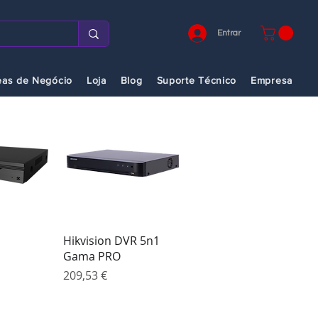
Entrar
eas de Negócio
Loja
Blog
Suporte Técnico
Empresa
o rápida
Visualização rápida
Hikvision DVR 5n1
Gama PRO
Preço
209,53 €