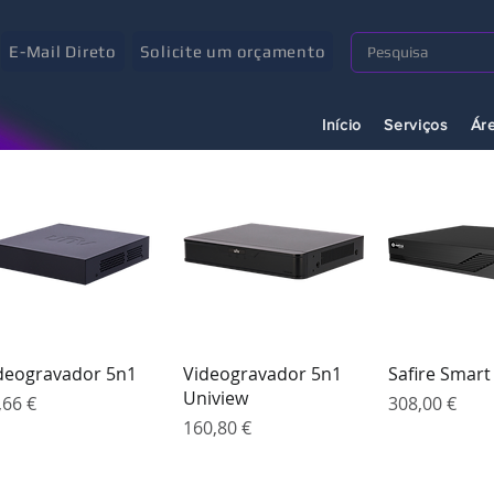
E-Mail Direto
Solicite um orçamento
Início
Serviços
Ár
Visualização rápida
Visualização rápida
Visualizaçã
deogravador 5n1
Videogravador 5n1
Safire Smart
Uniview
eço
Preço
,66 €
308,00 €
Preço
160,80 €