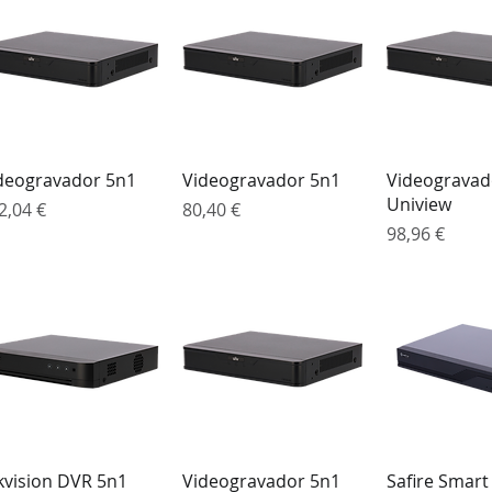
Visualização rápida
Visualização rápida
Visualizaçã
deogravador 5n1
Videogravador 5n1
Videogravad
Uniview
eço
Preço
2,04 €
80,40 €
Preço
98,96 €
Visualização rápida
Visualização rápida
Visualizaçã
kvision DVR 5n1
Videogravador 5n1
Safire Smart