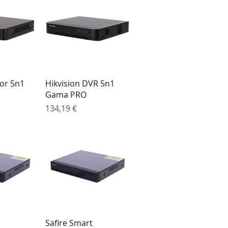
o rápida
Visualização rápida
or 5n1
Hikvision DVR 5n1
Gama PRO
Preço
134,19 €
o rápida
Visualização rápida
Safire Smart