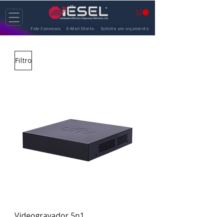
Fale Connosco
E-Mail Direto
Solicite um orçamento
Filtro
Videogravador 5n1