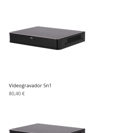
Videogravador 5n1
Preço
80,40 €