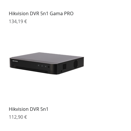
Hikvision DVR 5n1 Gama PRO
Preço
134,19 €
Hikvision DVR 5n1
Preço
112,90 €