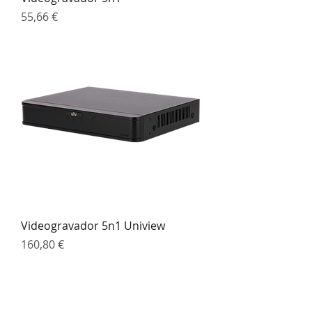
Preço
55,66 €
Videogravador 5n1 Uniview
Preço
160,80 €