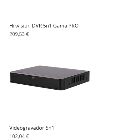
Hikvision DVR 5n1 Gama PRO
Preço
209,53 €
Videogravador 5n1
Preço
102,04 €