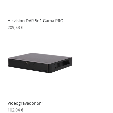
Hikvision DVR 5n1 Gama PRO
Preço
209,53 €
Videogravador 5n1
Preço
102,04 €