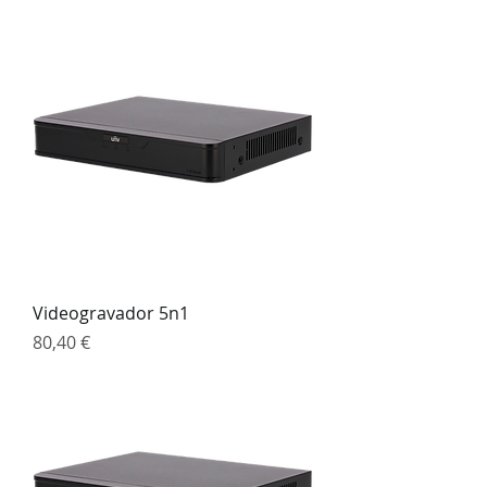
Videogravador 5n1
Preço
80,40 €