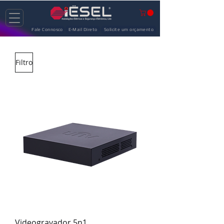
Fale Connosco
E-Mail Direto
Solicite um orçamento
Filtro
Videogravador 5n1