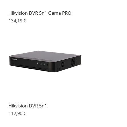
Hikvision DVR 5n1 Gama PRO
Preço
134,19 €
Hikvision DVR 5n1
Preço
112,90 €