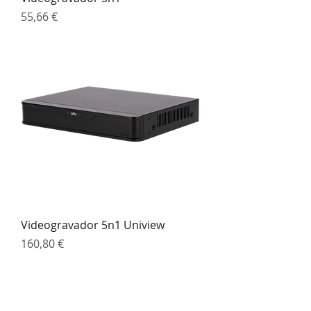
Preço
55,66 €
Videogravador 5n1 Uniview
Preço
160,80 €