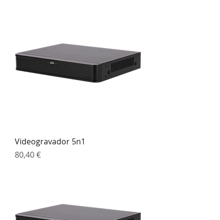
Videogravador 5n1
Preço
80,40 €