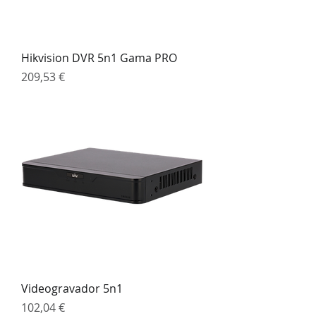
Hikvision DVR 5n1 Gama PRO
Preço
209,53 €
Videogravador 5n1
Preço
102,04 €