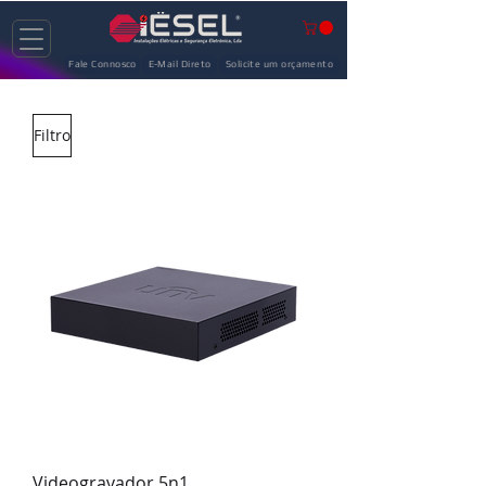
Fale Connosco
E-Mail Direto
Solicite um orçamento
Filtro
Videogravador 5n1