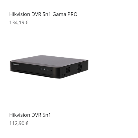
Hikvision DVR 5n1 Gama PRO
Preço
134,19 €
Hikvision DVR 5n1
Preço
112,90 €