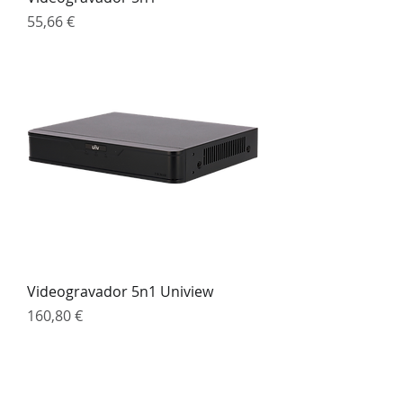
Preço
55,66 €
Videogravador 5n1 Uniview
Preço
160,80 €