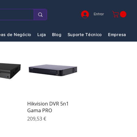
Entrar
eas de Negócio
Loja
Blog
Suporte Técnico
Empresa
o rápida
Visualização rápida
Hikvision DVR 5n1
Gama PRO
Preço
209,53 €