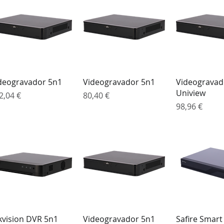
Visualização rápida
Visualização rápida
Visualizaçã
deogravador 5n1
Videogravador 5n1
Videogravad
Uniview
eço
Preço
2,04 €
80,40 €
Preço
98,96 €
Visualização rápida
Visualização rápida
Visualizaçã
kvision DVR 5n1
Videogravador 5n1
Safire Smart