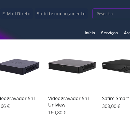
E-Mail Direto
Solicite um orçamento
Início
Serviços
Ár
Visualização rápida
Visualização rápida
Visualizaçã
deogravador 5n1
Videogravador 5n1
Safire Smart
Uniview
eço
Preço
,66 €
308,00 €
Preço
160,80 €