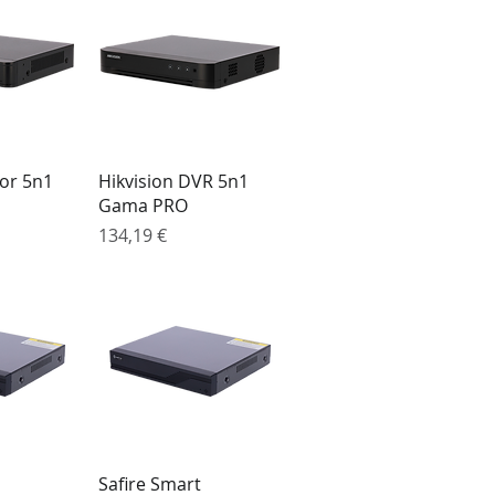
o rápida
Visualização rápida
or 5n1
Hikvision DVR 5n1
Gama PRO
Preço
134,19 €
o rápida
Visualização rápida
Safire Smart